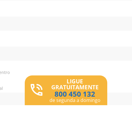
entro
LIGUE
GRATUITAMENTE
al
800 450 132
de segunda a domingo
o o Bluespace a enviar informações comerciais