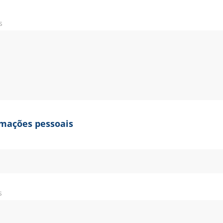
s
rmações pessoais
s