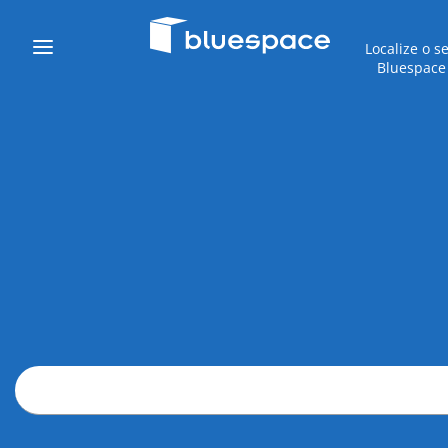
Localize o s
Bluespace