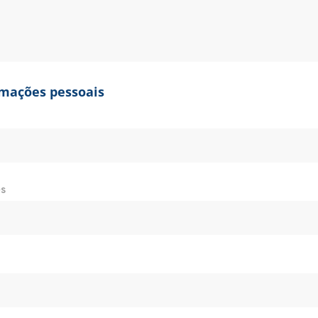
rmações pessoais
s