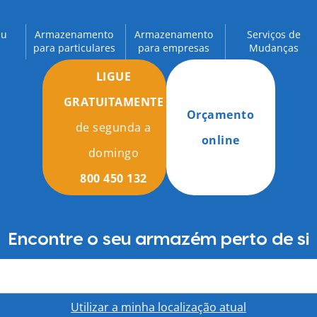
eu
Armazenamento
Armazenamento
Serviços de
para particulares
para empresas
Mudanças
LIGUE
GRATUITAMENTE
Orçamento
de segunda a
online
domingo
800 450 132
Encontre o seu armazém perto de si
Utilizar a minha localização atual