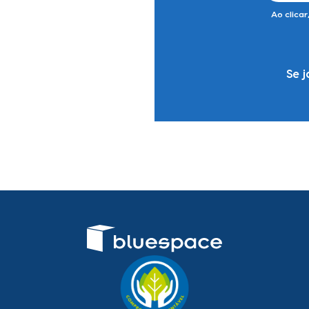
Ao clicar
Se j