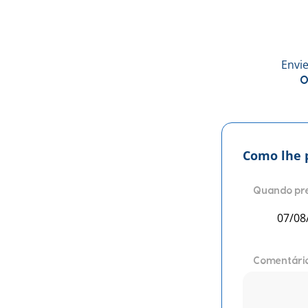
Envi
O
Como lhe 
Quando pr
Comentári