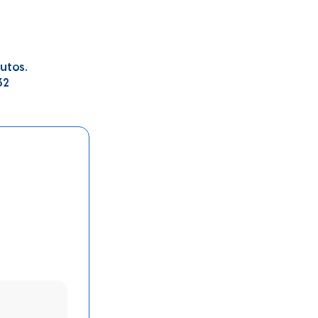
utos.
32