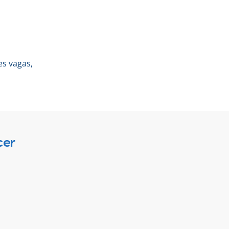
es vagas,
cer