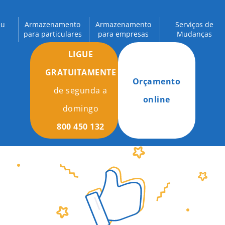
eu
Armazenamento
Armazenamento
Serviços de
para particulares
para empresas
Mudanças
LIGUE
GRATUITAMENTE
Orçamento
de segunda a
online
domingo
800 450 132