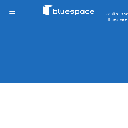
Localize o s
Bluespace