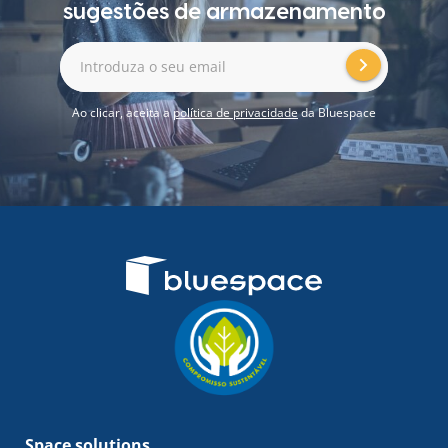
sugestões de armazenamento
Introduza o seu email
Ao clicar, aceita a
política de privacidade
da Bluespace
Space solutions