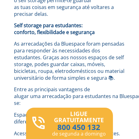
o self storage permite-te guardar
as tuas coisas em segurança até voltares a
precisar delas.
Self storage para estudantes:
conforto, flexibilidade e segurança
As arrecadações da Bluespace foram pensadas
para responder às necessidades dos
estudantes. Graças aos nossos espaços de self
storage, podes guardar caixas, móveis,
bicicletas, roupa, eletrodomésticos ou material
universitário de forma simples e segura
📚
.
Entre as principais vantagens de
alugar uma arrecadação para estudantes na Bluespa
se:
LIGUE
Espaços flexíveis adaptados a
GRATUITAMENTE
diferentes necessidades.
800 450 132
Acesso cómodo e seguro aos teus pertences.
de segunda a domingo