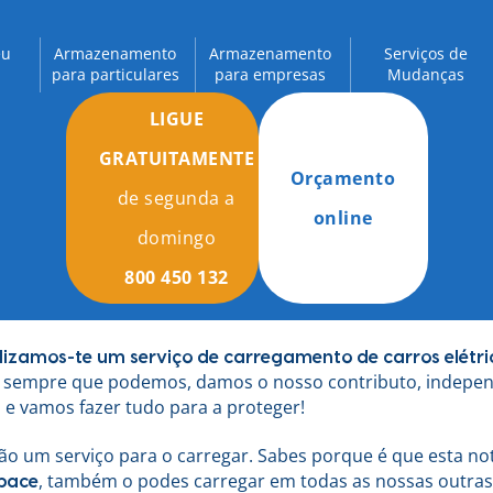
eu
Armazenamento
Armazenamento
Serviços de
para particulares
para empresas
Mudanças
LIGUE
GRATUITAMENTE
Orçamento
de segunda a
online
domingo
800 450 132
lizamos-te um serviço de carregamento de carros elétri
 sempre que podemos, damos o nosso contributo, indepen
 e vamos fazer tudo para a proteger!
ção um serviço para o carregar. Sabes porque é que esta n
, também o podes carregar em todas as nossas outras 
pace