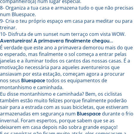
companheiro(a) num lugar especial.
8- Organiza a tua casa e armazena tudo o que não precisas
num Bluespace.
9- Cria o teu próprio espaço em casa para meditar ou para
treinar.
10- Disfruta de um sunset num terraço com vista WOW.
Aventureiras! A primavera finalmente chegou…
É verdade que este ano a primavera demorou mais do que
o esperado, mas finalmente o sol começa a entrar pelas
janelas e a iluminar todos os cantos das nossas casas. É a
motivação necessária para aqueles aventureiros que
ansiavam por esta estação, começam agora a procurar
nos seus
todos os equipamentos de
Bluespace
montanhismo e caminhada.
Eu disse montanhismo e caminhada? Bem, os ciclistas
também estão muito felizes porque finalmente poderão
sair para a estrada com as suas bicicletas, que estiveram
armazenadas em segurança num
durante o frio
Bluespace
invernal. Foram espertos, porque sabem que se as
deixarem em casa depois não sobra grande espaço!
E os canoístas não ficam muito atrás, eles começaram a