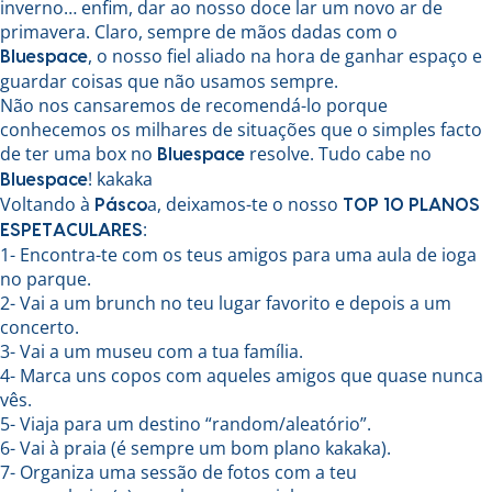
inverno… enfim, dar ao nosso doce lar um novo ar de
primavera. Claro, sempre de mãos dadas com o
, o nosso fiel aliado na hora de ganhar espaço e
Bluespace
guardar coisas que não usamos sempre.
Não nos cansaremos de recomendá-lo porque
conhecemos os milhares de situações que o simples facto
de ter uma box no
resolve. Tudo cabe no
Bluespace
! kakaka
Bluespace
Voltando à
a, deixamos-te o nosso
Pásco
TOP 10 PLANOS
:
ESPETACULARES
1- Encontra-te com os teus amigos para uma aula de ioga
no parque.
2- Vai a um brunch no teu lugar favorito e depois a um
concerto.
3- Vai a um museu com a tua família.
4- Marca uns copos com aqueles amigos que quase nunca
vês.
5- Viaja para um destino “random/aleatório”.
6- Vai à praia (é sempre um bom plano kakaka).
7- Organiza uma sessão de fotos com a teu