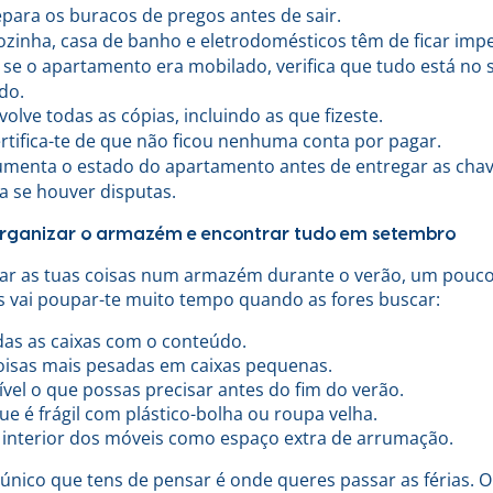
para os buracos de pregos antes de sair.
zinha, casa de banho e eletrodomésticos têm de ficar impe
se o apartamento era mobilado, verifica que tudo está no s
do.
olve todas as cópias, incluindo as que fizeste.
rtifica-te de que não ficou nenhuma conta por pagar.
menta o estado do apartamento antes de entregar as chave
a se houver disputas.
organizar o armazém e encontrar tudo em setembro
dar as tuas coisas num armazém durante o verão, um pouc
s vai poupar-te muito tempo quando as fores buscar:
das as caixas com o conteúdo.
coisas mais pesadas em caixas pequenas.
ível o que possas precisar antes do fim do verão.
ue é frágil com plástico-bolha ou roupa velha.
o interior dos móveis como espaço extra de arrumação.
 único que tens de pensar é onde queres passar as férias. O 