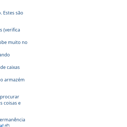
. Estes são
 (verifica
sobe muito no
uando
 de caixas
r ao armazém
 procurar
s coisas e
 permanência
a!
📦