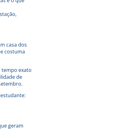
das e o que
stação,
em casa dos
que costuma
o tempo exato
lidade de
 setembro.
estudante:
 que geram