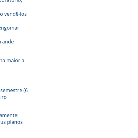
o vendê-los
 engomar.
Grande
na maioria
 semestre (6
iro
tamente:
eus planos