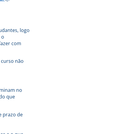
udantes, logo
 o
 fazer com
 curso não
rminam no
 do que
e prazo de