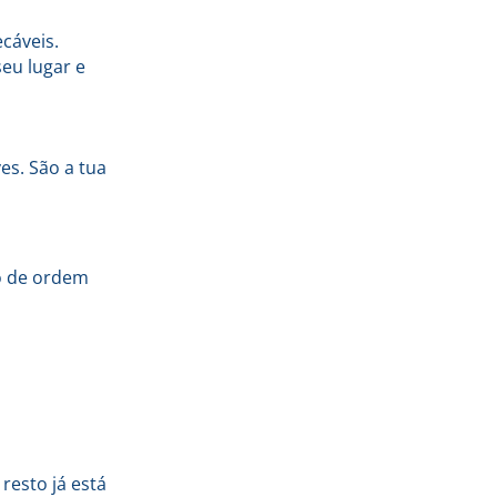
cáveis.
eu lugar e
s. São a tua
o de ordem
resto já está