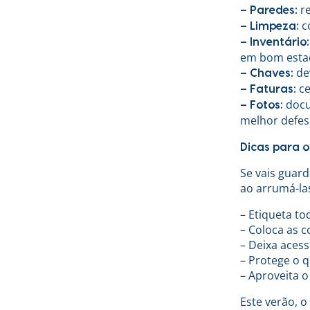
re
– Paredes:
co
– Limpeza:
– Inventário:
em bom esta
dev
– Chaves:
ce
– Faturas:
docu
– Fotos:
melhor defes
Dicas para 
Se vais guar
ao arrumá-la
– Etiqueta to
– Coloca as 
– Deixa acess
– Protege o q
– Aproveita 
Este verão, o