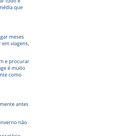
ar tudo e
rmédia que
agar meses
r em viagens,
ém e procurar
age é muito
ente como
lmente antes
 inverno não
boratório,