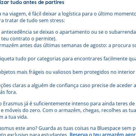
zar tudo antes de partires
na viagem, é fácil deixar a logística para o último momento
a tratar de tudo sem stress:
 antecedência se deixas o apartamento ou se o subarrendas
 teu contrato o permite).
armazém antes das últimas semanas de agosto: a procura 
tiqueta tudo por categorias para encontrares facilmente q
bjetos mais frágeis ou valiosos bem protegidos no interior
ruções claras a alguém de confiança caso precise de acede
ás fora.
o Erasmus já é suficientemente intenso para ainda teres de
e móveis do zero. Com o armazém, chegas, recolhes as tua
 a tua vida.
rasmus este ano? Guarda as tuas coisas na Bluespace sem
to exclusivo para estudantes.
Reserva o teu armazém agor