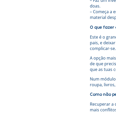
– Faz um inve
doas.
– Começa a em
material desp
O que fazer 
Este é o gra
pais, e deix
complicar-se.
A opção mais
de que preci
que as tuas c
Num módulo p
roupa, livros,
Como não pe
Recuperar a 
mais conflito