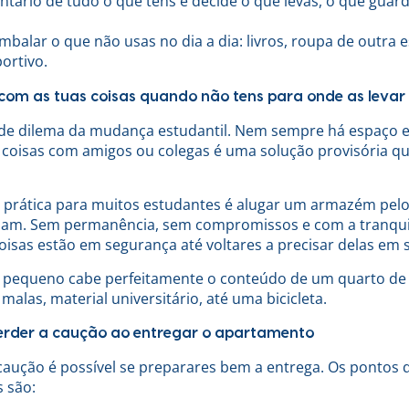
ntário de tudo o que tens e decide o que levas, o que guar
balar o que não usas no dia a dia: livros, roupa de outra e
ortivo.
com as tuas coisas quando não tens para onde as levar
nde dilema da mudança estudantil. Nem sempre há espaço 
ar coisas com amigos ou colegas é uma solução provisória 
 prática para muitos estudantes é alugar um armazém pel
sam. Sem permanência, sem compromissos e com a tranqui
oisas estão em segurança até voltares a precisar delas em
equeno cabe perfeitamente o conteúdo de um quarto de 
 malas, material universitário, até uma bicicleta.
rder a caução ao entregar o apartamento
caução é possível se preparares bem a entrega. Os pontos
s são: