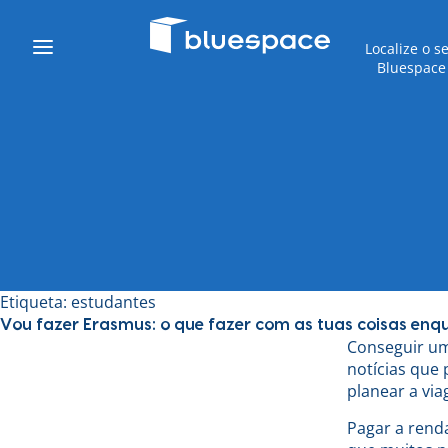
Localize o s
Bluespace
Etiqueta:
estudantes
Vou fazer Erasmus: o que fazer com as tuas coisas enq
Conseguir um
notícias que
planear a vi
Pagar a rend