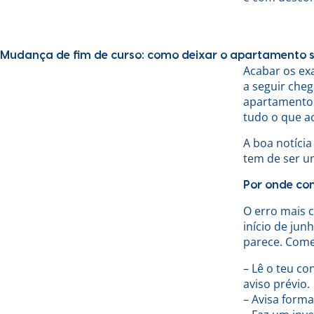
Mudança de fim de curso: como deixar o apartamento s
Acabar os ex
a seguir che
apartamento. 
tudo o que a
A boa notíci
tem de ser u
Por onde co
O erro mais 
início de ju
parece. Come
– Lê o teu co
aviso prévio.
– Avisa forma