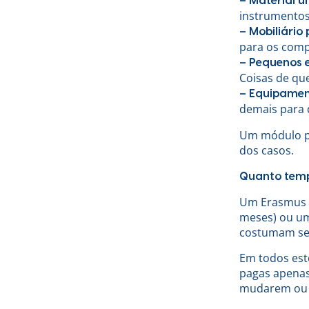
– Material un
instrumentos
– Mobiliário 
para os comp
– Pequenos 
Coisas de que
– Equipamen
demais para 
Um módulo pe
dos casos.
Quanto temp
Um Erasmus p
meses) ou um
costumam ser
Em todos est
pagas apenas
mudarem ou 