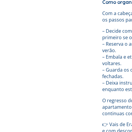
Como organi
Com a cabeça 
os passos par
– Decide com
primeiro se o
– Reserva o 
verão.
– Embala e e
voltares.
– Guarda os o
fechadas.
– Deixa inst
enquanto est
O regresso d
apartamento 
continuas com
👉 Vais de E
e com descon