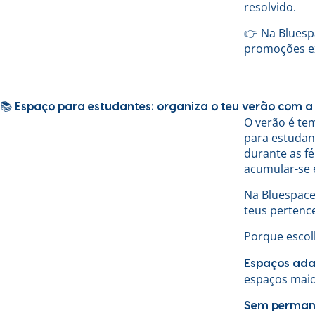
resolvido.
👉 Na Blues
promoções ex
📚 Espaço para estudantes: organiza o teu verão com a
O verão é te
para estudan
durante as fé
acumular-se 
Na Bluespace
teus pertenc
Porque escol
Espaços ada
espaços maio
Sem perman