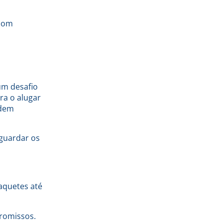
 com
um desafio
ra o alugar
odem
 guardar os
aquetes até
romissos.