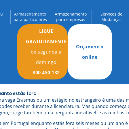
eu
Armazenamento
Armazenamento
Serviços de
para particulares
para empresas
Mudanças
LIGUE
GRATUITAMENTE
Orçamento
de segunda a
online
domingo
800 450 132
uanto estás fora
a vaga Erasmus ou um estágio no estrangeiro é uma das 
 podes receber durante a licenciatura. Mas quando começa a
agem, surge também uma pergunta inevitável: e as minhas c
a em Portugal enquanto estás fora seis meses ou um ano é