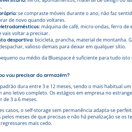
iversitário:
.
se compraste móveis durante o ano, não faz sentid
próprio:
rar de novo quando voltares.
máquina de café, micro-ondas, ferro de
eletrodomésticos:
 vais voltar a precisar.
bicicleta, prancha, material de montanha. 
to desportivo:
despachar, valioso demais para deixar em qualquer sítio.
queno ou médio da Bluespace é suficiente para tudo isto 
o vou precisar do armazém?
adrão dura entre 3 e 12 meses, sendo o mais habitual um
 ano letivo completo. Os estágios em empresa no estrange
 de 3 a 6 meses.
es casos, o self-storage sem permanência adapta-se perfei
 pelos meses de que precisas e não há penalização se os t
regressares mais cedo.