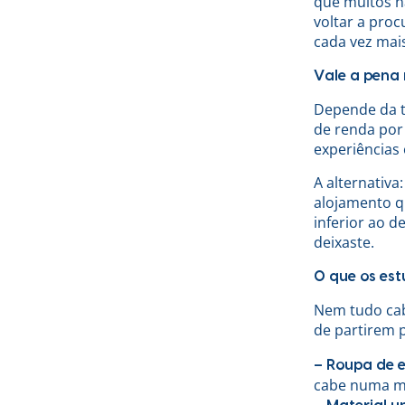
que muitos n
voltar a pro
cada vez mai
Vale a pena
Depende da t
de renda por
experiências
A alternativ
alojamento q
inferior ao 
deixaste.
O que os e
Nem tudo cab
de partirem 
– Roupa de 
cabe numa ma