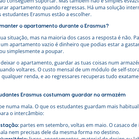
ão conseguem suportar. Mas também não é simples esvazi
curar apartamento quando regressas. Há uma solução inte
s estudantes Erasmus estão a escolher.
 manter o apartamento durante o Erasmus?
ua situação, mas na maioria dos casos a resposta é não. P
 um apartamento vazio é dinheiro que podias estar a gasta
 ou simplesmente a poupar.
a: deixar o apartamento, guardar as tuas coisas num armaz
uando voltares. O custo mensal de um módulo de self-stor
de qualquer renda, e ao regressares recuperas tudo exatam
studantes Erasmus costumam guardar no armazém
e numa mala. O que os estudantes guardam mais habitua
para o intercâmbio:
partes em setembro, voltas em maio. O casaco de
estação:
la nem precisas dele da mesma forma no destino.
livros, apontamentos, material de design ou la